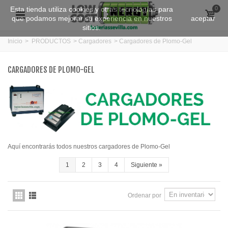
Esta tienda utiliza cookies y otras tecnologías para
0
que podamos mejorar su experiencia en nuestros
aceptar
sitios.
Inicio
>
PRODUCTOS
>
Cargadores
>
Cargadores de Plomo-Gel
CARGADORES DE PLOMO-GEL
Aquí encontrarás todos nuestros cargadores de Plomo-Gel
1
2
3
4
Siguiente
»
Ordenar por